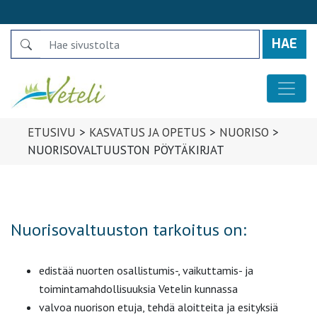
Search
Päävalikko
ETUSIVU
>
KASVATUS JA OPETUS
>
NUORISO
>
NUORISOVALTUUSTON PÖYTÄKIRJAT
Nuorisovaltuuston tarkoitus on:
edistää nuorten osallistumis-, vaikuttamis- ja
toimintamahdollisuuksia Vetelin kunnassa
valvoa nuorison etuja, tehdä aloitteita ja esityksiä