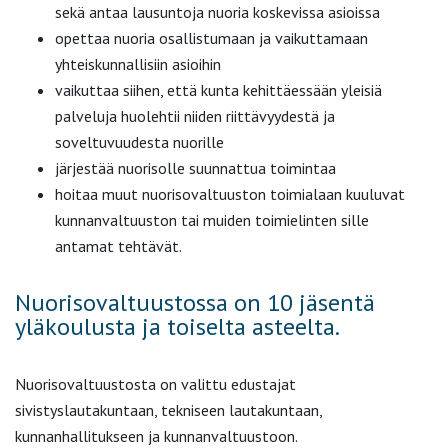
sekä antaa lausuntoja nuoria koskevissa asioissa
opettaa nuoria osallistumaan ja vaikuttamaan
yhteiskunnallisiin asioihin
vaikuttaa siihen, että kunta kehittäessään yleisiä
palveluja huolehtii niiden riittävyydestä ja
soveltuvuudesta nuorille
järjestää nuorisolle suunnattua toimintaa
hoitaa muut nuorisovaltuuston toimialaan kuuluvat
kunnanvaltuuston tai muiden toimielinten sille
antamat tehtävät.
Nuorisovaltuustossa on 10 jäsentä
yläkoulusta ja toiselta asteelta.
Nuorisovaltuustosta on valittu edustajat
sivistyslautakuntaan, tekniseen lautakuntaan,
kunnanhallitukseen ja kunnanvaltuustoon.