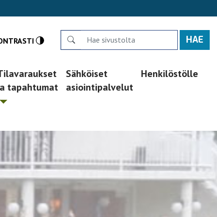
Search
ONTRASTI
Tilavaraukset
Sähköiset
Henkilöstölle
ja tapahtumat
asiointipalvelut