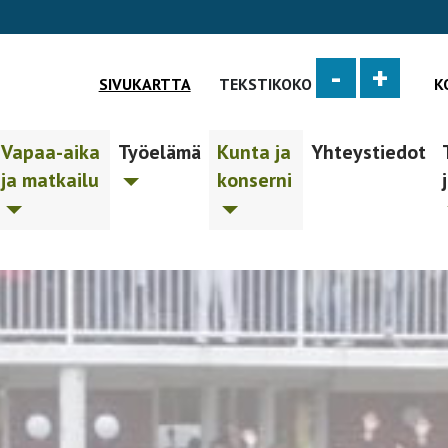
-
+
SIVUKARTTA
TEKSTIKOKO
K
Vapaa-aika
Työelämä
Kunta ja
Yhteystiedot
ja matkailu
konserni