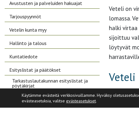
Avustusten ja palveluiden hakuajat
Veteli on v
Tarjouspyynnöt
lomassa. Ve
halki virtaa
Vetelin kunta myy
sijoittuu v
Hallinto ja talous
löytyvät mo
harrastavil
Kuntatiedote
Esityslistat ja päätökset
Veteli
Tarkastuslautakunnan esityslistat ja
pöytäkirjat
Käytämme evästeitä verkkosivuillamme. Hyväksy oletusasetukset, 
Vetelin Hau
Kuulutukset
evästeasetuksia, valitse
evästeasetukset
.
asutusta jo
Päätöksenteko
tuli ensimm
ruotsalaiset
Osallistu ja vaikuta
1500-luvull