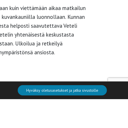
maan kuin viettämään aikaa matkailun
ja kuvankauniilla luonnollaan. Kunnan
lesta helposti saavutettava Veteli
Vetelin yhtenäisestä keskustasta
taan. Ulkoilua ja retkeilyä
onympäristönsä ansiosta.
a
ytö osoittaa alueella olleen
Hyväksy oletusasetukset ja jatka sivustolle
t aikoinaan meren rannalla. Kuntaan
öä. 1200- ja 1300-luvuilla saapuivat
sekä ihmisiä muualta Pohjanmaalta.
Perhonjoen varrella sijaitsee myös