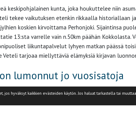
ireä keskipohjalainen kunta, joka houkuttelee niin asu
teli tekee vaikutuksen etenkin rikkaalla historiallaan 
 jylhien koskien kirvoittama Perhonjoki. Sijaintinsa puo
altatie 13:sta varrelle vain n.50km päähän Kokkolasta. 
nipuoliset liikuntapalvelut lyhyen matkan päässä toisis
le Veteli tarjoaa miellyttäviä elämyksiä kirjavan luonn
 on lumonnut jo vuosisatoja
jos hyväksyt kaikkien evästeiden käytön. Jos haluat tarkastella tai muutta
takedolta 1946 paljastunut merkittävä kivikautinen lö
 n. 7000 vuotta sitten. Veteli on oletettavasti sijainnu
äisellä vuosituhannella asukkaita eri puolilta ympärist
, ja suunnilleen samoihin aikoihin lisäksi kainulaiset 
a oli viimein savolaisten vuoro. Hautakedolla, kauniin 