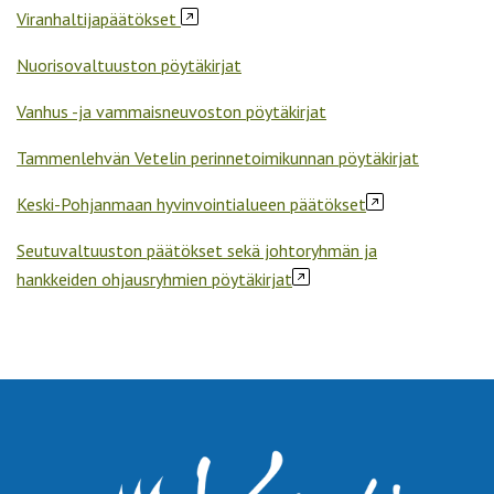
Viranhaltijapäätökset
Nuorisovaltuuston pöytäkirjat
Vanhus -ja vammaisneuvoston pöytäkirjat
Tammenlehvän Vetelin perinnetoimikunnan pöytäkirjat
Keski-Pohjanmaan hyvinvointialueen päätökset
Seutuvaltuuston päätökset sekä johtoryhmän ja
hankkeiden ohjausryhmien pöytäkirjat