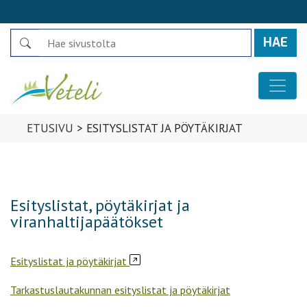
Search
Päävalikko
ETUSIVU
>
ESITYSLISTAT JA PÖYTÄKIRJAT
Esityslistat, pöytäkirjat ja
viranhaltijapäätökset
Esityslistat ja pöytäkirjat
Tarkastuslautakunnan esityslistat ja pöytäkirjat