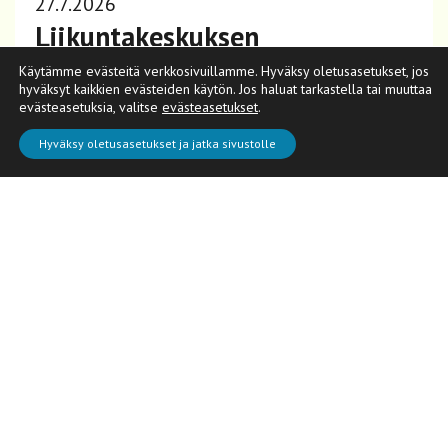
27.7.2026
Liikuntakeskuksen
liikuntasalin vakiovuorohaku
Käytämme evästeitä verkkosivuillamme. Hyväksy oletusasetukset, jos
hyväksyt kaikkien evästeiden käytön. Jos haluat tarkastella tai muuttaa
kaudelle 2026-2027
evästeasetuksia, valitse
evästeasetukset
.
Hyväksy oletusasetukset ja jatka sivustolle
Lue lisää