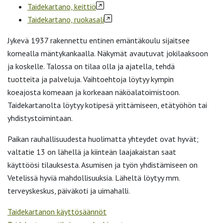
Taidekartano, keittiö
Taidekartano, ruokasali
Jykevä 1937 rakennettu entinen emäntäkoulu sijaitsee
komealla mäntykankaalla. Näkymät avautuvat jokilaaksoon
ja koskelle. Talossa on tilaa olla ja ajatella, tehdä
tuotteita ja palveluja. Vaihtoehtoja löytyy kympin
koeajosta komeaan ja korkeaan näköalatoimistoon.
Taidekartanolta löytyy kotipesä yrittämiseen, etätyöhön tai
yhdistystoimintaan.
Paikan rauhallisuudesta huolimatta yhteydet ovat hyvät;
valtatie 13 on lähellä ja kiinteän laajakaistan saat
käyttöösi tilauksesta. Asumisen ja työn yhdistämiseen on
Vetelissä hyviä mahdollisuuksia. Läheltä löytyy mm.
terveyskeskus, päiväkoti ja uimahalli.
Taidekartanon käyttösäännöt