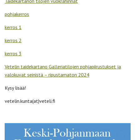
Taidekartanon tilojen vuokrahinnat
pohjakerros
kerros 1
kerros 2
kerros 3
Vetelin taidekartano Galleriatilojen pohjapiirustukset ja
valokuvat seinistä – ripustamaton 2024
Kysy lisää!
vetelin.kunta(at)veteli.fi