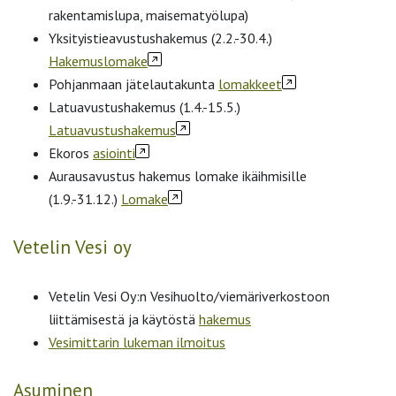
rakentamislupa, maisematyölupa)
Yksityistieavustushakemus (2.2.-30.4.)
Hakemuslomake
Pohjanmaan jätelautakunta
lomakkeet
Latuavustushakemus (1.4.-15.5.)
Latuavustushakemus
Ekoros
asiointi
Aurausavustus hakemus lomake ikäihmisille
(1.9.-31.12.)
Lomake
Vetelin Vesi oy
Vetelin Vesi Oy:n Vesihuolto/viemäriverkostoon
liittämisestä ja käytöstä
hakemus
Vesimittarin lukeman ilmoitus
Asuminen