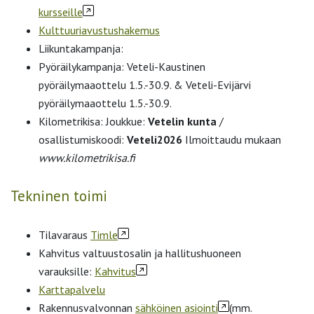
kursseille
Kulttuuriavustushakemus
Liikuntakampanja:
Pyöräilykampanja: Veteli-Kaustinen
pyöräilymaaottelu 1.5.-30.9. & Veteli-Evijärvi
pyöräilymaaottelu 1.5.-30.9.
Kilometrikisa: Joukkue:
Vetelin kunta
/
osallistumiskoodi:
Veteli2026
Ilmoittaudu mukaan
www.kilometrikisa.fi
Tekninen toimi
Tilavaraus
Timle
Kahvitus valtuustosalin ja hallitushuoneen
varauksille:
Kahvitus
Karttapalvelu
Rakennusvalvonnan
sähköinen asiointi
(mm.