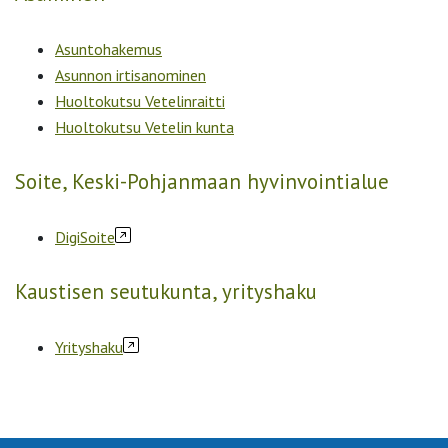
Asuntohakemus
Asunnon irtisanominen
Huoltokutsu Vetelinraitti
Huoltokutsu Vetelin kunta
Soite, Keski-Pohjanmaan hyvinvointialue
DigiSoite
Kaustisen seutukunta, yrityshaku
Yrityshaku