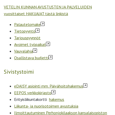
VETELIN KUNNAN AVUSTUSTEN JA PALVELUIDEN
vuosittaiset HAKUAJAT tästä linkistä
Palautelomake
Tietopyyntö
Tarjouspyynnöt
Avoimet työpaikat
Vauvalahja
Osallistava budjetti
Sivistystoimi
eDAISY asiointi mm. Päivähoitohakemus
EEPOS verkkokirjasto
Erityisliikuntakortti
hakemus
Liikunta- ja nuorisotoimen avustuksia
Ilmoittautuminen Perhonjokilaakson kansalaisopiston