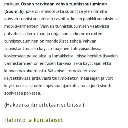
mukaan.
Osaan tarvitaan vahva tunnistautuminen
(Suomi.fi)
, joka on mahdollista suorittaa yleisimmillä
vahvan tunnistautumisen tavoilla, kuten pankkitunnuksin tai
mobiilivarmentein. Vahvan tunnistautumisen vaativissa
palveluissa kerrotaan ja ohjataan tarkemmin miten
tunnistautuminen on mahdollista tehdä. Vahvan
tunnistautumisen käyttö laajenee tulevaisuudessa
koskemaan palveluita ja lomakkeita, joissa henkilöllisyyden
varmistaminen on erityisen tärkeää, sekä käyttäjän että
kunnan näkökulmasta. Sähköiset lomakkeet ovat
käytettävissä jatkuvasti tai ilmoitetun määräajan ja voit
käyttää niitä sinulle sopivana ajankohtana ja juuri sinulle
sopivassa paikassa.
(Hakuaika ilmoitetaan suluissa.)
Hallinto ja kuntalaiset