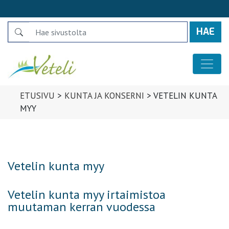
Search
Päävalikko
ETUSIVU
>
KUNTA JA KONSERNI
>
VETELIN KUNTA
MYY
Vetelin kunta myy
Vetelin kunta myy irtaimistoa
muutaman kerran vuodessa