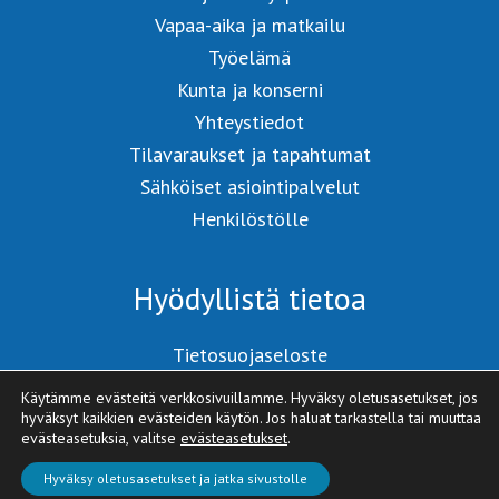
Vapaa-aika ja matkailu
Työelämä
Kunta ja konserni
Yhteystiedot
Tilavaraukset ja tapahtumat
Sähköiset asiointipalvelut
Henkilöstölle
Hyödyllistä tietoa
Tietosuojaseloste
Saavutettavuusseloste
Käytämme evästeitä verkkosivuillamme. Hyväksy oletusasetukset, jos
Sivukartta
hyväksyt kaikkien evästeiden käytön. Jos haluat tarkastella tai muuttaa
evästeasetuksia, valitse
evästeasetukset
.
Hyväksy oletusasetukset ja jatka sivustolle
© 2026 VETELIN KUNTA