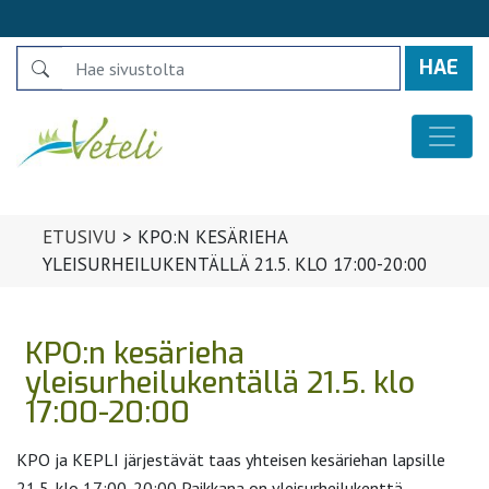
Search
Päävalikko
ETUSIVU
>
KPO:N KESÄRIEHA
YLEISURHEILUKENTÄLLÄ 21.5. KLO 17:00-20:00
KPO:n kesärieha
yleisurheilukentällä 21.5. klo
17:00-20:00
KPO ja KEPLI järjestävät taas yhteisen kesäriehan lapsille
21.5. klo 17:00-20:00 Paikkana on yleisurheilukenttä,