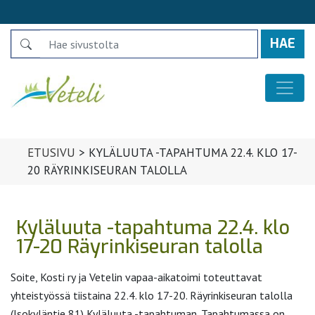
Search
Päävalikko
ETUSIVU
>
KYLÄLUUTA -TAPAHTUMA 22.4. KLO 17-
20 RÄYRINKISEURAN TALOLLA
Kyläluuta -tapahtuma 22.4. klo
17-20 Räyrinkiseuran talolla
Soite, Kosti ry ja Vetelin vapaa-aikatoimi toteuttavat
yhteistyössä tiistaina 22.4. klo 17-20. Räyrinkiseuran talolla
(Isokyläntie 81) Kyläluuta -tapahtuman. Tapahtumassa on