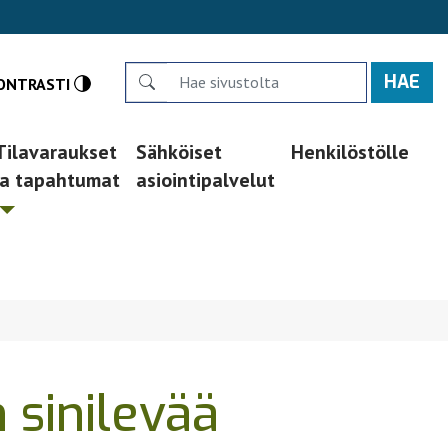
Search
ONTRASTI
Tilavaraukset
Sähköiset
Henkilöstölle
ja tapahtumat
asiointipalvelut
 sinilevää