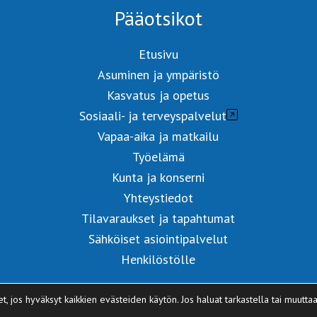
Pääotsikot
Etusivu
Asuminen ja ympäristö
Kasvatus ja opetus
Sosiaali- ja terveyspalvelut
Vapaa-aika ja matkailu
Työelämä
Kunta ja konserni
Yhteystiedot
Tilavaraukset ja tapahtumat
Sähköiset asiointipalvelut
Henkilöstölle
jos hyväksyt kaikkien evästeiden käytön. Jos haluat tarkastella tai muutta
© 2026 VETELIN KUNTA