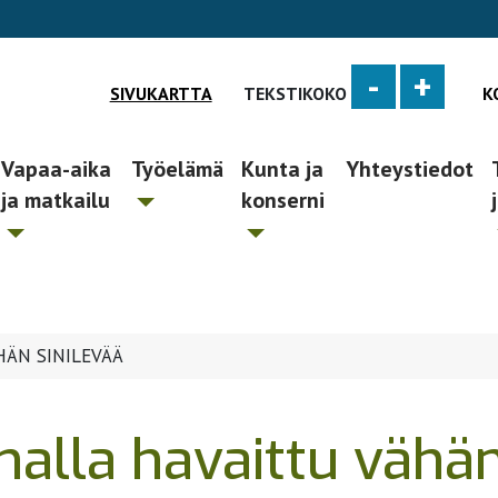
-
+
SIVUKARTTA
TEKSTIKOKO
K
Vapaa-aika
Työelämä
Kunta ja
Yhteystiedot
ja matkailu
konserni
HÄN SINILEVÄÄ
alla havaittu vähän