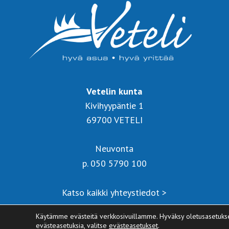
Vetelin kunta
Kivihyypäntie 1
69700 VETELI
Neuvonta
p. 050 5790 100
Katso kaikki yhteystiedot >
Käytämme evästeitä verkkosivuillamme. Hyväksy oletusasetukset, 
evästeasetuksia, valitse
evästeasetukset
.