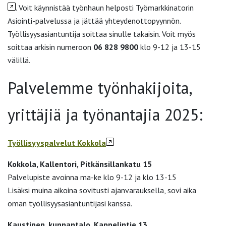
. Voit käynnistää työnhaun helposti Työmarkkinatorin
Asiointi-palvelussa ja jättää yhteydenottopyynnön.
Työllisyysasiantuntija soittaa sinulle takaisin. Voit myös
soittaa arkisin numeroon
06 828 9800
klo 9-12 ja 13-15
välillä.
Palvelemme työnhakijoita,
yrittäjiä ja työnantajia 2025:
Työllisyyspalvelut Kokkola
Kokkola, Kallentori, Pitkänsillankatu 15
Palvelupiste avoinna ma-ke klo 9-12 ja klo 13-15
Lisäksi muina aikoina sovitusti ajanvarauksella, sovi aika
oman työllisyysasiantuntijasi kanssa.
Kaustinen, kunnantalo, Kappelintie 13