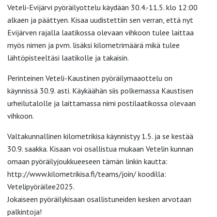
Veteli-Evijärvi pyöräilyottelu käydään 30.4.-11.5. klo 12:00
alkaen ja päättyen. Kisaa uudistettiin sen verran, että nyt
Evijärven rajalla laatikossa olevaan vihkoon tulee laittaa
myös nimen ja pvm. lisäksi kilometrimäärä mikä tulee
lähtöpisteeltäsi laatikolle ja takaisin.
Perinteinen Veteli-Kaustinen pyöräilymaaottelu on
käynnissä 30.9. asti. Käykäähän siis polkemassa Kaustisen
urheilutalolle ja laittamassa nimi postilaatikossa olevaan
vihkoon.
Valtakunnallinen kilometrikisa käynnistyy 1.5. ja se kestää
30.9. saakka. Kisaan voi osallistua mukaan Vetelin kunnan
omaan pyöräilyjoukkueeseen tämän linkin kautta:
http://www.kilometrikisa.fi/teams/join/ koodilla:
Vetelipyöräilee2025.
Jokaiseen pyöräilykisaan osallistuneiden kesken arvotaan
palkintoja!