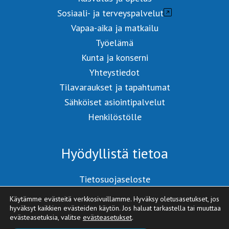
Sosiaali- ja terveyspalvelut
Vapaa-aika ja matkailu
Työelämä
Kunta ja konserni
Yhteystiedot
Tilavaraukset ja tapahtumat
Sähköiset asiointipalvelut
Henkilöstölle
Hyödyllistä tietoa
Tietosuojaseloste
Saavutettavuusseloste
Käytämme evästeitä verkkosivuillamme. Hyväksy oletusasetukset, jos
Sivukartta
hyväksyt kaikkien evästeiden käytön. Jos haluat tarkastella tai muuttaa
evästeasetuksia, valitse
evästeasetukset
.