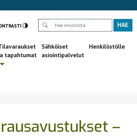
Search
ONTRASTI
Tilavaraukset
Sähköiset
Henkilöstölle
ja tapahtumat
asiointipalvelut
rausavustukset –