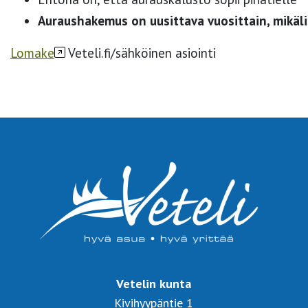
Auraushakemus on uusittava vuosittain, mikäli
Lomake
Veteli.fi/sähköinen asiointi
Vetelin kunta
Kivihyypäntie 1