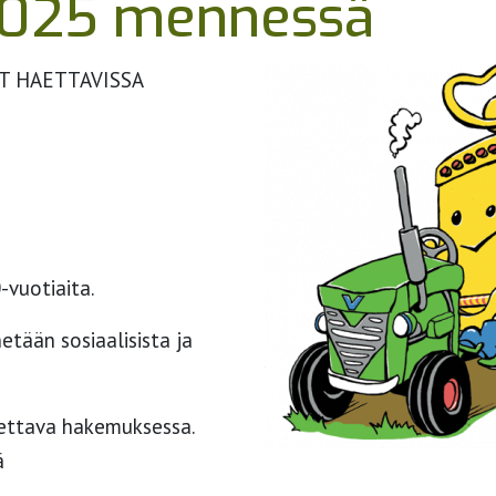
.2025 mennessä
T HAETTAVISSA
0-vuotiaita.
etään sosiaalisista ja
itettava hakemuksessa.
ä