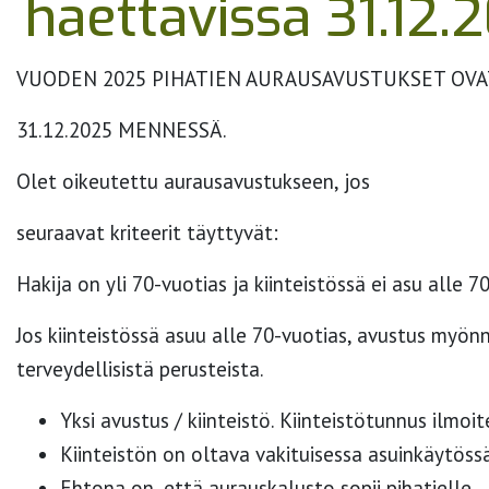
haettavissa 31.12
VUODEN 2025 PIHATIEN AURAUSAVUSTUKSET OVA
31.12.2025 MENNESSÄ.
Olet oikeutettu aurausavustukseen, jos
seuraavat kriteerit täyttyvät:
Hakija on yli 70-vuotias ja kiinteistössä ei asu alle 7
Jos kiinteistössä asuu alle 70-vuotias, avustus myönn
terveydellisistä perusteista.
Yksi avustus / kiinteistö. Kiinteistötunnus ilmo
Kiinteistön on oltava vakituisessa asuinkäytöss
Ehtona on, että aurauskalusto sopii pihatielle