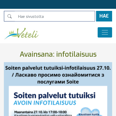
Search
Päävalikko
Avainsana:
infotilaisuus