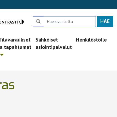
Search
ONTRASTI
Tilavaraukset
Sähköiset
Henkilöstölle
ja tapahtumat
asiointipalvelut
ras