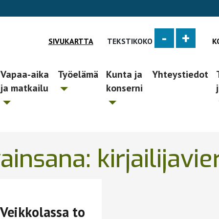
-
+
SIVUKARTTA
TEKSTIKOKO
K
Vapaa-aika
Työelämä
Kunta ja
Yhteystiedot
ja matkailu
konserni
ainsana:
kirjailijavie
a Veikkolassa to