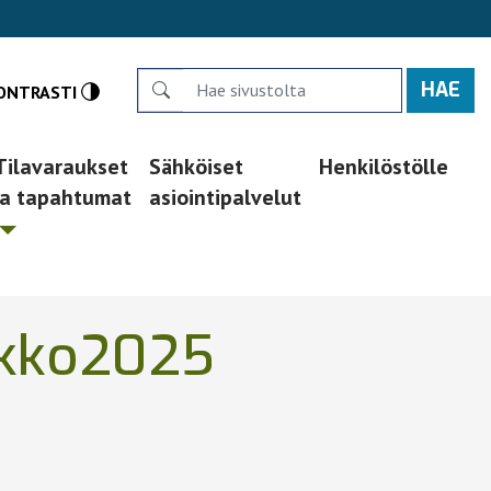
Search
ONTRASTI
Tilavaraukset
Sähköiset
Henkilöstölle
ja tapahtumat
asiointipalvelut
ikko2025