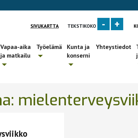
-
+
SIVUKARTTA
TEKSTIKOKO
K
Vapaa-aika
Työelämä
Kunta ja
Yhteystiedot
ja matkailu
konserni
na:
mielenterveysvi
sviikko