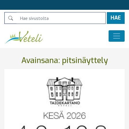
Search
Päävalikko
Avainsana:
pitsinäyttely