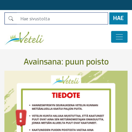
Search
Päävalikko
Avainsana:
puun poisto